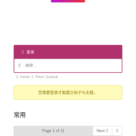
菜单
论
坛
导
论
Forum
Prism: General
航
坛
您需要登录才能建立帖子与主题。
导
航
-
常用
你
在
Page 1 of 11
Next
这