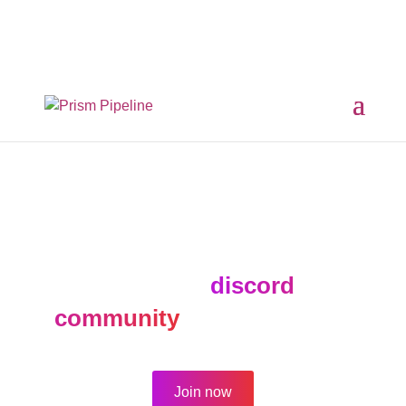
×
Prism v2.1.3 Released
ComfyUI, OpentimelineIO,
USD Asset Resolver and more.
Click here for details
The forum is active for
archival purposes only.
Join our
discord
community
for new topics.
Join now