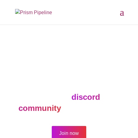
The forum is active for
archival purposes only.
Join our
discord
community
for new topics.
Join now