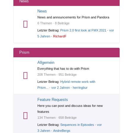
News
News
News and announcements for Prism and Pandora
6 Themen · 8 Beiträge
Letzter Beitrag:
Prism 2.0 first look at FMX 2021
·
vor
5 Jahren
·
RichardF
Prism
Allgemein
Everything that has to do with Prism
208 Themen · 951 Beiträge
Letzter Beitrag:
Hybrid remote work with
Prism...
·
vor 2 Jahren
·
herringbur
Feature Requests
Here you can post and discuss ideas for new
features
134 Themen · 658 Beiträge
Letzter Beitrag:
Sequences in Episodes
·
vor
3 Jahren
·
AndreBergs